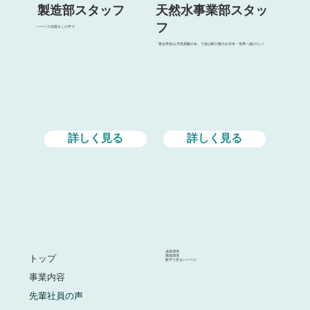
製造部スタッフ
天然水事業部スタッ
フ
ハーベス品質をこの手で
「奥会津金山 天然炭酸の水」で金山町の魅力を日本・世界へ届けたい!
詳しく見る
詳しく見る
成長環境
職場環境
トップ
数字で見るハーベス
事業内容
先輩社員の声